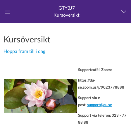
GTY3J7
Kursöversikt
Global
navigationsmeny
Kursöversikt
Hoppa fram till i dag
Supportcafé i Zoom:
https://du-
se.zoom.us/j/9023778888
Support via e-
post:
support@du.se
Support via telefon: 023 - 77
88 88