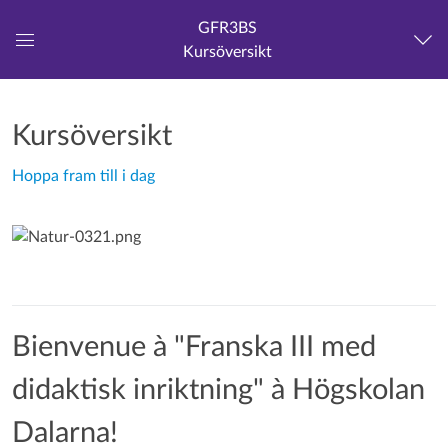
GFR3BS
Kursöversikt
Global
navigationsmeny
Kursöversikt
Hoppa fram till i dag
Bienvenue à "Franska III med
didaktisk inriktning" à Högskolan
Dalarna!