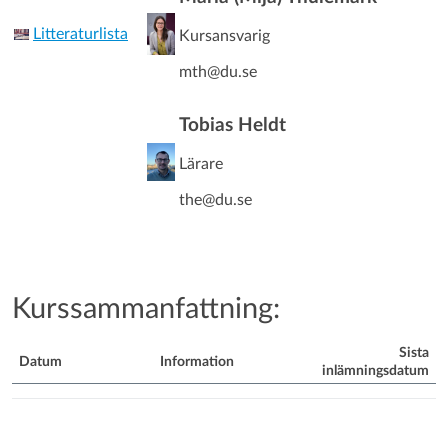
Litteraturlista
Kursansvarig
mth@du.se
Tobias Heldt
Lärare
the@du.se
Kurssammanfattning:
Sista
Datum
Information
inlämningsdatum
Kurssammanfattning