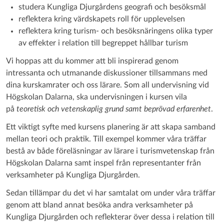
studera Kungliga Djurgårdens geografi och besöksmål
reflektera kring värdskapets roll för upplevelsen
reflektera kring turism- och besöksnäringens olika typer
av effekter i relation till begreppet hållbar turism
Vi hoppas att du kommer att bli inspirerad genom
intressanta och utmanande diskussioner tillsammans med
dina kurskamrater och oss lärare. Som all undervisning vid
Högskolan Dalarna, ska undervisningen i kursen vila
på
teoretisk och vetenskaplig grund samt beprövad erfarenhet
.
Ett viktigt syfte med kursens planering är att skapa samband
mellan teori och praktik. Till exempel kommer våra träffar
bestå av både föreläsningar av lärare i turismvetenskap från
Högskolan Dalarna samt inspel från representanter från
verksamheter på Kungliga Djurgården.
Sedan tillämpar du det vi har samtalat om under våra träffar
genom att bland annat besöka andra verksamheter på
Kungliga Djurgården och reflekterar över dessa i relation till