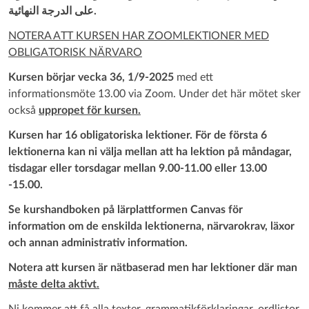
على الدرجة النهائية.
NOTERA ATT KURSEN HAR ZOOMLEKTIONER MED
OBLIGATORISK NÄRVARO
Kursen börjar vecka
36
,
1
/
9
-202
5
med ett
informationsmöte 13.00 via Zoom. Under det här mötet sker
också
uppropet för kursen.
Kursen har 16 obligatoriska lektioner. För de första 6
lektionerna kan ni välja mellan att ha lektion på måndagar,
tisdagar eller torsdagar mellan 9.00-11.00 eller 13.00
-15.00.
Se kurshandboken på lärplattformen Canvas för
information om de enskilda lektionerna, närvarokrav, läxor
och annan administrativ information.
Notera att kursen är nätbaserad men har lektioner där man
måste delta aktivt.