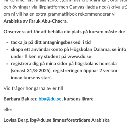
Ni kommer att få alla texter, grammatikförklaringar, ordlistor
och övningar via lärplattformen Canvas (ladda ned/skriva ut)
om ni vill ha en extra grammatikbok rekommenderar vi
Arabiska av Faruk Abu-Chacra.
Observera att för att behålla din plats på kursen måste du:
tacka ja på ditt antagningsbesked i tid
skapa ett användarkonto på Högskolan Dalarna, se info
under fliken ny student på www.du.se
registrera dig på mina sidor på högskolans hemsida
(senast 31/8-2025), registreringen öppnar 2 veckor
innan kursens start.
Vid frågor hör gärna av er till
Barbara Bakker,
bba@du.se
, kursens lärare
eller
Lovisa Berg, lbg@du.se ämnesföreträdare Arabiska