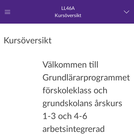
LL46A
Kursöversikt
Global
navigationsmeny
Kursöversikt
Välkommen till
Grundlärarprogrammet
förskoleklass och
grundskolans årskurs
1-3 och 4-6
arbetsintegrerad